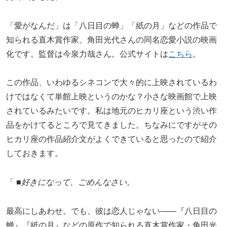
「愛がなんだ」は「八日目の蝉」「紙の月」などの作品で
知られる直木賞作家、角田光代さんの同名恋愛小説の映画
化です。監督は今泉力哉さん。公式サイトは
こちら
。
この作品、いわゆるシネコンで大々的に上映されているわ
けではなくて単館上映というのかな？小さな映画館で上映
されているみたいです。私は地元のヒカリ座という渋い作
品をかけてるところで見てきました。ちなみにですがその
ヒカリ座の作品紹介文がよくできていると思ったので紹介
しておきます。
「 ■
好きになって、ごめんなさい。
最高にしあわせ。でも、彼は恋人じゃない――『八日目の
蝉』『紙の月』などの原作で知られる直木賞作家・角田光