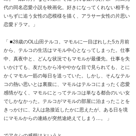
代の同名恋愛小説を映画化。好きになってくれない相手を
いちずに追う女性の恋模様を描く、アラサー女性の片思い
恋愛ドラマ。」
「 ■28歳のOL山田テルコ。マモルに一目ぼれした5カ月前
から、テルコの生活はマモル中心となってしまった。仕事
中、真夜中と、どんな状況でもマモルが最優先。仕事を失
いかけても、友だちから冷ややかな目で見られても、とに
かくマモル一筋の毎日を送っていた。しかし、そんなテル
コの熱い思いとは裏腹に、マモルはテルコにまったく恋愛
感情がなく、マモルにとってテルコは単なる都合のいい女
でしかなかった。テルコがマモルの部屋に泊まったことを
きっかけに、2人は急接近したかに思えたが、ある日を境
にマモルからの連絡が突然途絶えてしまう…。 」
でアタシの感想はというと