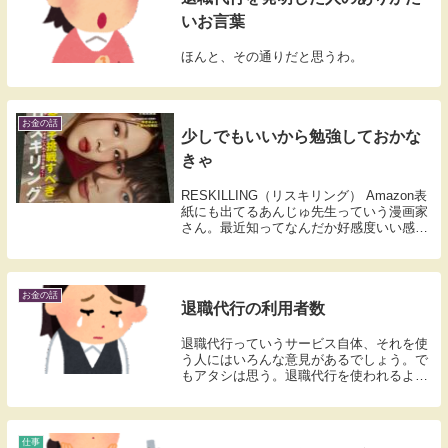
いお言葉
ほんと、その通りだと思うわ。
お金の話
少しでもいいから勉強しておかな
きゃ
RESKILLING（リスキリング） Amazon表
紙にも出てるあんじゅ先生っていう漫画家
さん。最近知ってなんだか好感度いい感
じ。その方が推してる雑誌（ムック）を買
ってきました。わからないなりにも少しで
も勉強しておかなきゃね。ふ、ふんって
笑...
お金の話
退職代行の利用者数
退職代行っていうサービス自体、それを使
う人にはいろんな意見があるでしょう。で
もアタシは思う。退職代行を使われるよう
な会社の経営者ってやっぱりオ〇カだって
ね。 要するに水から招いた災難だってこと
でしょうが。それだけ。
仕事