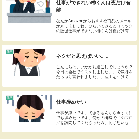
仕事ができない榊くんは夜だけ有
能
なんかAmazonからおすすめ商品のメール
が来てましてね。ひらいてみるとコミック
の販促仕事ができない榊くんは夜だけ有能(
´艸｀)さすがはAmazon様。アタシのココロ
を見透かしてるわ。。全然知らなかったけ
ど、読んでみようかな？
仕事
ネタだと思えばいい。。
こんにちは。いかがお過ごしでしょうか？
今日は会社でミスをしました。。で嫌味を
たっぷり言われました。。理由をつけて説
教する、なんていう人間は自分の周囲には
いません。そんなもんです。どうするか？
ブログのネタにします。覚えてろ。。そん
なとこです。
仕事
仕事辞めたい
仕事が嫌いです。できるもんなら今すぐに
でも辞めたいです。何かの御縁でこのブロ
グを訪問してくださった方、同じ思いなん
じゃないですか？何も自分で会社に言う必
要もないんですよね。退職代行っていうサ
ービスに頼む、っていう方法もあります。