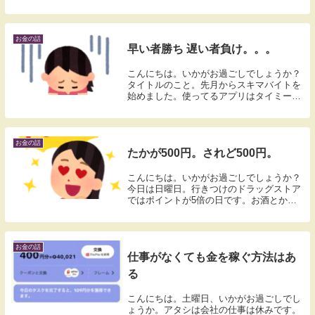
にデカいよね。。これからお酒飲んだ後、
楽天で買い物する予定なんですが。。LINE
ショッピングのリンクから買います。これ
やる...
お金の話
早い者勝ち 遅い者負け。。。
こんにちは。いかがお過ごしでしょうか？
タイトルのこと。先月からスキマバイトを
始めました。使ってるアプリはタイミーと
メルカリハロです。毎日、行ける時間の仕
事がないかアプリを血眼で探す日々。今日
もアプリみてたんだけど。。いいな、って
思った仕事。...
お金の話
たかが500円。されど500円。
こんにちは。いかがお過ごしでしょうか？
今日は日曜日。行きつけのドラッグストア
ではポイントが5倍の日です。お酒とか食
材をかって合計が大体2600円くらい。で清
算したら。。500円分のお買い物券が出て
きた。このドラッグストア、クスリのアオ
キって...
お金の話
仕事がなくても金を稼ぐ方法はあ
る
こんにちは。土曜日、いかがお過ごしでし
ょうか。アタシは会社の仕事は休みです。