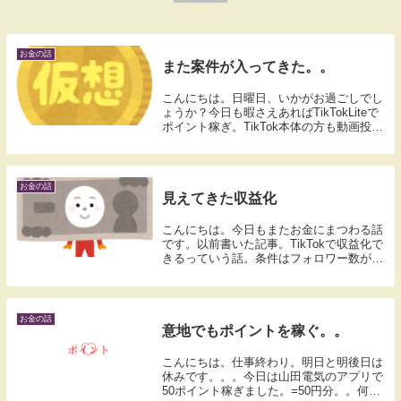
お金の話
また案件が入ってきた。。
こんにちは。日曜日、いかがお過ごしでし
ょうか？今日も暇さえあればTikTokLiteで
ポイント稼ぎ。TikTok本体の方も動画投
稿。でタイトルの件ですが。お金の案件が
入ってきました。メールみたら覆面モニタ
ーの案内。内容は暗号資産口座の開設。...
お金の話
見えてきた収益化
こんにちは。今日もまたお金にまつわる話
です。以前書いた記事。TikTokで収益化で
きるっていう話。条件はフォロワー数が
1,000人以上。あとちょっとで300人です。
達成まで約700人。多分遅いペースなんで
しょう。でも達成できそうな予感しかな...
お金の話
意地でもポイントを稼ぐ。。
こんにちは。仕事終わり。明日と明後日は
休みです。。。今日は山田電気のアプリで
50ポイント稼ぎました。=50円分。。何気