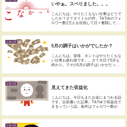
いやぁ。スベりました。。。
こんにちは。やりたくもない仕事はどうで
したか？さてタイトルの件。TikTokのフォ
ロワー数1万人を目指して日々奮闘してい
ます。こつこつ動画をアップしています。
一昨日はまぁ壮大にスベりましてね。アッ
プした動画。2日経過しても再生数が、1ケ
タ。...
お金の話
5月の調子はいかがでしたか？
こんにちは。皆様、ホントはやりたくもな
い仕事お疲れ様です。。さて今日で5月も
終わり。でその5月の調子はいかがだった
でしょうか？固定給の人はともかく、日給
とか時給の人は特に思うような給料になり
そうでしょうか？アタシは今日で今月の出
勤日数が確定...
お金の話
見えてきた収益化
こんにちは。今日もまたお金にまつわる話
です。以前書いた記事。TikTokで収益化で
きるっていう話。条件はフォロワー数が
1,000人以上。あとちょっとで300人です。
達成まで約700人。多分遅いペースなんで
しょう。でも達成できそうな予感しかな...
お金の話