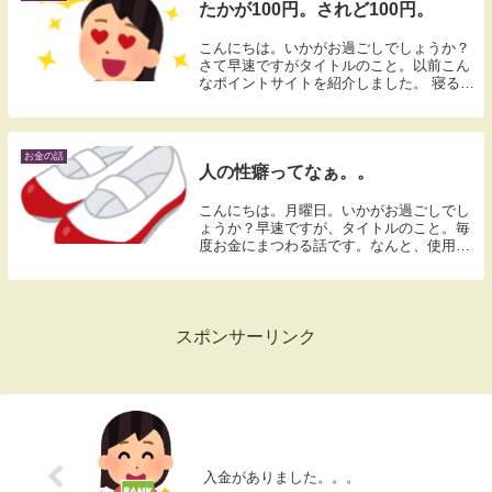
たかが100円。されど100円。
こんにちは。いかがお過ごしでしょうか？
さて早速ですがタイトルのこと。以前こん
なポイントサイトを紹介しました。 寝る前
にボタンをタップ。朝になったらポイント
が貯まるっていうアプリです。6月の30日
から開始。今日でおよそ3週間。で通算ポ
イントが...
お金の話
人の性癖ってなぁ。。
こんにちは。月曜日。いかがお過ごしでし
ょうか？早速ですが、タイトルのこと。毎
度お金にまつわる話です。なんと、使用済
みの上履きを売って稼いでいる人がいるら
しい。Σ（・□・；）つまりそういう上履き
をお金をだして買う人がいるってわけ。。
Σ（・□・...
スポンサーリンク
入金がありました。。。