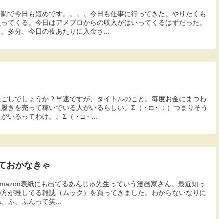
不調で今日も短めです。。。。今日も仕事に行ってきた。やりたくも
入ってくる。今日はアメブロからの収入がはいってくるはずだった。
。多分、今日の夜あたりに入金さ...
過ごしでしょうか？早速ですが、タイトルのこと。毎度お金にまつわ
履きを売って稼いでいる人がいるらしい。Σ（・□・；）つまりそう
いるってわけ。。Σ（・□・...
ておかなきゃ
） Amazon表紙にも出てるあんじゅ先生っていう漫画家さん。最近知っ
の方が推してる雑誌（ムック）を買ってきました。わからないなりに
ふ、ふんって笑...