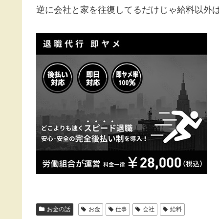
逆に会社と家を往復してるだけじゃ給料以外
お金の話
お金
仕事
会社
給料