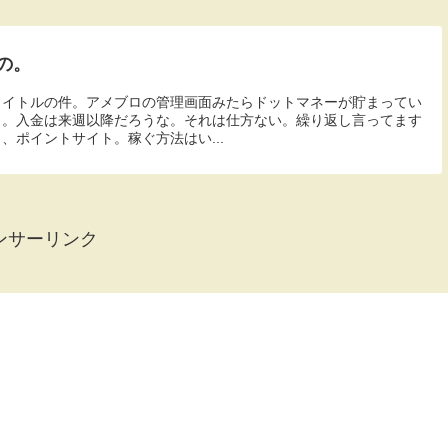
の。
タイトルの件。アメブロの管理画面みたらドットマネーが貯まってい
。。入金は来週以降だろうな。それは仕方ない。繰り返し言ってます
、ポイントサイト。稼ぐ方法はい...
ンサーリンク