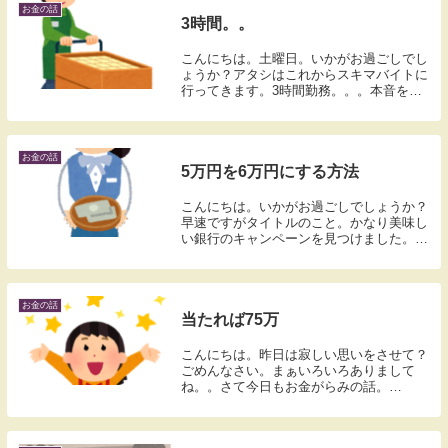
お金の話
3時間。。
こんにちは。土曜日。いかがお過ごしでし
ょうか？アタシはこれからスキマバイトに
行ってきます。3時間勤務。。。本音をい
うともうちょっと仕事したい。でもなかな
かいいのがなくてね。あっても埋まってし
まった締め切り。あとは男性限定の重いも
の運ぶやつと...
お金の話
5万円を6万円にする方法
こんにちは。いかがお過ごしでしょうか？
早速ですがタイトルのこと。かなり美味し
い銀行のキャンペーンを見つけました。こ
れ。三菱ＵＦＪ銀行の口座開設＋入金でも
れなく1万円プレゼント | 三菱ＵＦＪ銀行👆
アフィリエイト案件じゃありません。口座
を開...
お金の話
当たれば75万
こんにちは。昨日は寂しい思いをさせて？
ごめんなさい。まぁいろいろありまして
ね。。さて今日もお金がらみの話。
Microsoftリワードで懸賞応募がありまし
た。エントリー期限は今日の5日まで。何
が当たるかというと。。。Amazonギフト