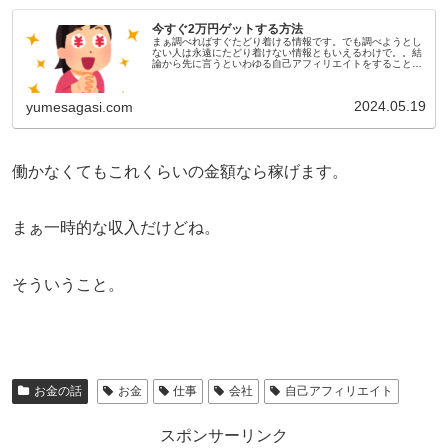
今すぐ2万円ゲットする方法
まぁ調べればすぐたどり着ける情報です。でも調べようとし
ない人は永遠にたどり着けない情報ともいえるわけで。。結
論から先に言うといわゆる自己アフィリエイトをすることで
す。略すると自己アフィリ。本人申し込みっていう言い方を
する人もいますね。やり方...
2024.05.19
yumesagasi.com
働かなくてもこれくらいの金額なら稼げます。
まぁ一時的な収入だけどね。
そういうこと。
お金の話
お金
仕事
会社
自己アフィリエイト
スポンサーリンク