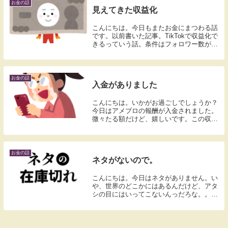
カード。...
お金の話
見えてきた収益化
こんにちは。今日もまたお金にまつわる話
です。以前書いた記事。TikTokで収益化で
きるっていう話。条件はフォロワー数が
1,000人以上。あとちょっとで300人です。
達成まで約700人。多分遅いペースなんで
しょう。でも達成できそうな予感しかな...
お金の話
入金がありました
こんにちは。いかがお過ごしでしょうか？
今日はアメブロの報酬が入金されました。
微々たる額だけど、嬉しいです。この収入
×〇〇〇倍あれば、嫌々会社員やらなくて
もすむわけよね。ただその〇〇〇倍がむつ
かしいわけで。生きるって大変です。
お金の話
ネタがないので。
こんにちは。今日はネタがありません。い
や、世界のどこかにはあるんだけど、アタ
シの目にはいってこないんっだろな。。引
き続き探索していきます。とりあえず
TikTokLiteでポイント獲得。TikTok本家の
方はフォロワー数が480人。道半ばです...