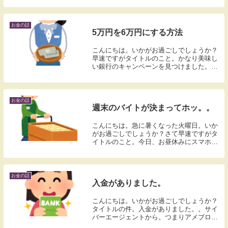
アです。買う時に手元にあるお買い物券を
使いました。クスリのアオキではお買い上
げ100円事...
お金の話
5万円を6万円にする方法
こんにちは。いかがお過ごしでしょうか？
早速ですがタイトルのこと。かなり美味し
い銀行のキャンペーンを見つけました。こ
れ。三菱ＵＦＪ銀行の口座開設＋入金でも
れなく1万円プレゼント | 三菱ＵＦＪ銀行👆
アフィリエイト案件じゃありません。口座
を開...
お金の話
週末のバイトが決まってホッ。。
こんにちは。急に暑くなった火曜日。いか
がお過ごしでしょうか？さて早速ですがタ
イトルのこと。今日、お昼休みにスマホの
バイトアプリみていたら。メルカリハロに
今度の日曜日、つまり25日の求人が。
Σ（・□・；）ソッコーで応募しました。で
枠に入れた。...
お金の話
入金がありました。
こんにちは。いかがお過ごしでしょうか？
タイトルの件。入金がありました。。サイ
バーエージェントから。つまりアメブロの
アフィリエイト報酬ですよ。まぁ数千円だ