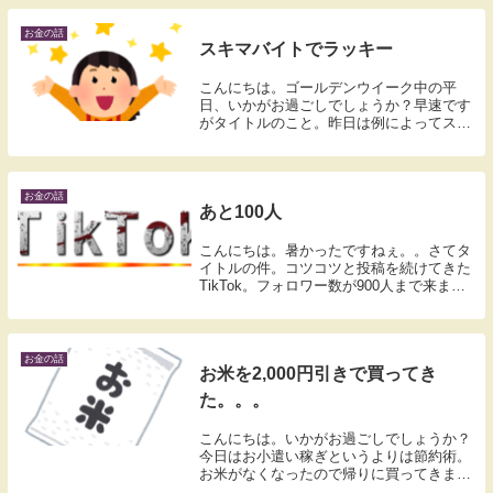
お金の話
スキマバイトでラッキー
こんにちは。ゴールデンウイーク中の平
日、いかがお過ごしでしょうか？早速です
がタイトルのこと。昨日は例によってスキ
マバイト。夕方6時からの4時間。休憩はな
しという建前。でもラッキーだったの
は、、、。15分くらい早く帰れた。☻☻仕
分けするものが...
お金の話
あと100人
こんにちは。暑かったですねぇ。。さてタ
イトルの件。コツコツと投稿を続けてきた
TikTok。フォロワー数が900人まで来まし
た。収益化の基準、1,000人まであと100
人。なんか怪しいひともいるけど、ちっち
ゃいことは気にするなぁ。ワカチコ。な...
お金の話
お米を2,000円引きで買ってき
た。。。
こんにちは。いかがお過ごしでしょうか？
今日はお小遣い稼ぎというよりは節約術。
お米がなくなったので帰りに買ってきまし
た。クスリのアオキっていうドラッグスト