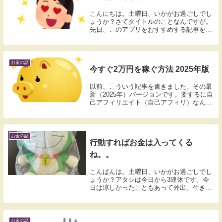
こんにちは。土曜日、いかがお過ごしでし
ょうか？さてタイトルのことなんですが。
先日、このアプリをおすすめする記事を書
きました。TikTokLiteというアプリ。動画
を見ているだけでポイントが貯まるお得な
アプリ。まだイマイチ信用できないってい
う...
お金の話
今すぐ2万円を稼ぐ方法 2025年版
以前、こういう記事を書きました。その最
新（2025年）バージョンです。要するに自
己アフィリエイト（自己アフィリ）なんだ
けど。SBIFXトレード口座開設 ⇒ 7,000円
SBI証券口座開設 ⇒13,500円住信SBIネッ
ト銀行口座開設 ⇒ 1...
お金の話
行動すればお金は入ってくる
ね。。
こんばんは。土曜日、いかがお過ごしでし
ょうか？アタシは今日から3連休です。今
日は涼しかったこともあって外出。生き先
は「まんだらけ」っていうお店です。家に
あるものを売ってお金にしようと思いまし
てね。今日もっていってのは↓の二つ。ユ
ニクロの限定...
お金の話