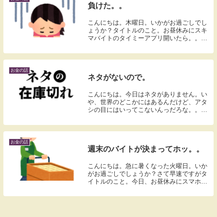
負けた。。
こんにちは。木曜日。いかがお過ごしでし
ょうか？タイトルのこと。お昼休みにスキ
マバイトのタイミーアプリ開いたら。。今
度の日曜日、つまり18日の求人がでてた。
でも応募ページ押したら。。。締め切りま
した。。負けた。。今度の日曜日はバイト
できないや...
お金の話
ネタがないので。
こんにちは。今日はネタがありません。い
や、世界のどこかにはあるんだけど、アタ
シの目にはいってこないんっだろな。。引
き続き探索していきます。とりあえず
TikTokLiteでポイント獲得。TikTok本家の
方はフォロワー数が480人。道半ばです...
お金の話
週末のバイトが決まってホッ。。
こんにちは。急に暑くなった火曜日。いか
がお過ごしでしょうか？さて早速ですがタ
イトルのこと。今日、お昼休みにスマホの
バイトアプリみていたら。メルカリハロに
今度の日曜日、つまり25日の求人が。
Σ（・□・；）ソッコーで応募しました。で
枠に入れた。...