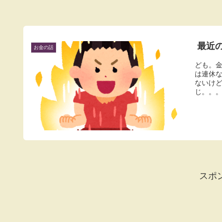
最近
お金の話
ども。
は連休
ないけ
じ。。。
スポ